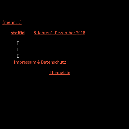
verbessert haben und die Lebensqualität vieler Betroffener
dadurch deutlich gesteigert werden konnte: Die
Immunschwächekrankheit darf nicht unterschätzt werden.
(mehr …)
Von
steffid
, vor
8 Jahren
1. Dezember 2018
Impressum & Datenschutz
Hestia | Entwickelt von
ThemeIsle