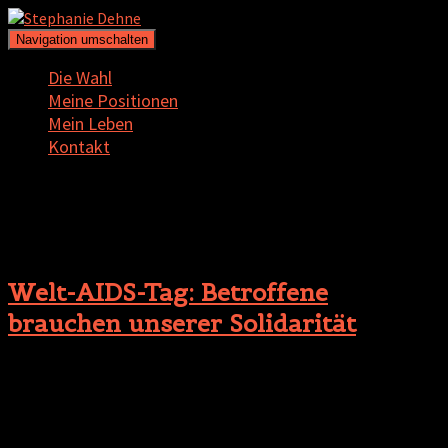
Navigation umschalten
Die Wahl
Meine Positionen
Mein Leben
Kontakt
AIDS
Welt-AIDS-Tag: Betroffene
brauchen unserer Solidarität
Allein in Bremen ist von 50 Neuinfektionen pro Jahr
auszugehen. Nicht nur diese Zahl zeigt: HIV und AIDS müssen
nach wie vor ernst genommen werden. Auch wenn sich die
Behandlungsmöglichkeiten in den vergangenen Jahren