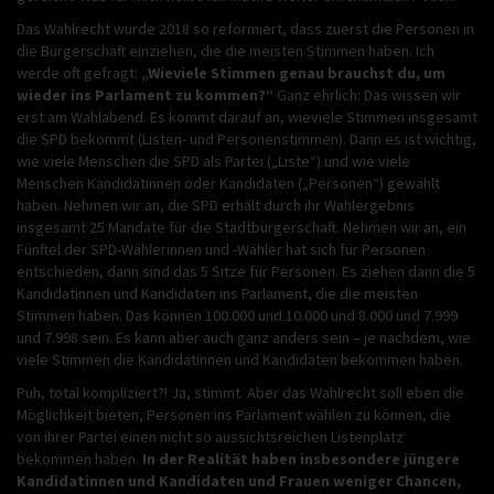
Das Wahlrecht wurde 2018 so reformiert, dass zuerst die Personen in
die Bürgerschaft einziehen, die die meisten Stimmen haben. Ich
werde oft gefragt:
„Wieviele Stimmen genau brauchst du, um
wieder ins Parlament zu kommen?“
Ganz ehrlich: Das wissen wir
erst am Wahlabend. Es kommt darauf an, wieviele Stimmen insgesamt
die SPD bekommt (Listen- und Personenstimmen). Dann es ist wichtig,
wie viele Menschen die SPD als Partei („Liste“) und wie viele
Menschen Kandidatinnen oder Kandidaten („Personen“) gewählt
haben. Nehmen wir an, die SPD erhält durch ihr Wahlergebnis
insgesamt 25 Mandate für die Stadtbürgerschaft. Nehmen wir an, ein
Fünftel der SPD-Wählerinnen und -Wähler hat sich für Personen
entschieden, dann sind das 5 Sitze für Personen. Es ziehen dann die 5
Kandidatinnen und Kandidaten ins Parlament, die die meisten
Stimmen haben. Das können 100.000 und 10.000 und 8.000 und 7.999
und 7.998 sein. Es kann aber auch ganz anders sein – je nachdem, wie
viele Stimmen die Kandidatinnen und Kandidaten bekommen haben.
Puh, total kompliziert?! Ja, stimmt. Aber das Wahlrecht soll eben die
Möglichkeit bieten, Personen ins Parlament wählen zu können, die
von ihrer Partei einen nicht so aussichtsreichen Listenplatz
bekommen haben.
In der Realität haben insbesondere jüngere
Kandidatinnen und Kandidaten und Frauen weniger Chancen,