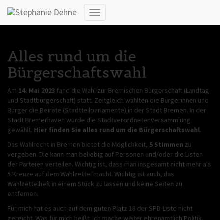
Die Wahl
Navigation
umschalten
Alles rund um die
Bürgerschaftswahl
Am
14. Mai
2023
fand die Wahl zur Bremischen Bürgerschaft (Landtag
und Stadtbürgerschaft) statt. Zeitgleich wählten die Bürgerinnen und
Bürger die Beiräte (Stadtteilparlamente) in der Stadt Bremen. In der
Stadt Bremerhaven wurde die Stadtverordnetenversammlung
gewählt.
Hier finden Sie alles rund um die Bürgerschaftswahl
.
Das Wahlrecht in Bremen bietet die Möglichkeit,
5 Stimmen
zu
vergeben. Die kann man beliebig auf Personen und/oder die Listen
der Parteien verteilen. Wichtig ist, dass man insgesamt nicht mehr als
5 Kreuze auf dem Wahlzettel macht. Wichtig ist auch, das
Wahlzettelheft in einem Stück zu lassen und keine Seiten zu
entfernen.
Für mich hat es auch auf dem guten Platz 18 der SPD-Liste nicht
gereicht. Was für mich heißt: Ich mache weiter ehrenamtlich Politik.