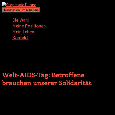
Navigation umschalten
Die Wahl
Meine Positionen
Mein Leben
Kontakt
Infektion
Welt-AIDS-Tag: Betroffene
brauchen unserer Solidarität
Allein in Bremen ist von 50 Neuinfektionen pro Jahr
auszugehen. Nicht nur diese Zahl zeigt: HIV und AIDS müssen
nach wie vor ernst genommen werden. Auch wenn sich die
Behandlungsmöglichkeiten in den vergangenen Jahren