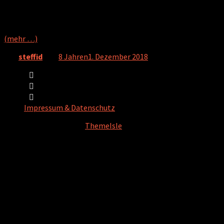
verbessert haben und die Lebensqualität vieler Betroffener
dadurch deutlich gesteigert werden konnte: Die
Immunschwächekrankheit darf nicht unterschätzt werden.
(mehr …)
Von
steffid
, vor
8 Jahren
1. Dezember 2018
Impressum & Datenschutz
Hestia | Entwickelt von
ThemeIsle