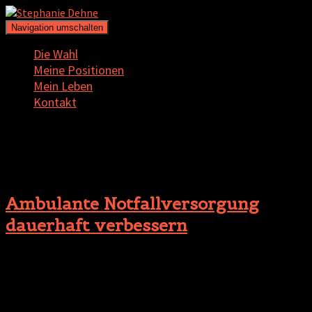
Navigation umschalten
Die Wahl
Meine Positionen
Mein Leben
Kontakt
integriert
Ambulante Notfallversorgung
dauerhaft verbessern
Überfüllte Notaufnahmen, lange Wartezeiten – wer kennt das
nicht? Wir haben Reformvorschläge für eine optimierte
ambulante Notfallversorgung erarbeitet. Es ist erforderlich,
dass auf klarer gesetzlicher Grundlage zukünftig die ambulante