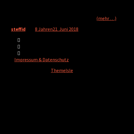
und stationäre Notfallversorgung zentral unter einem
gemeinsamen Dach organisiert werden muss. Für Patientinnen
und Patienten wird es einfacher und die Profis können besser
ihrer Arbeit nachgehen: Ein Mehrwert für alle.
(mehr …)
Von
steffid
, vor
8 Jahren
21. Juni 2018
Impressum & Datenschutz
Hestia | Entwickelt von
ThemeIsle