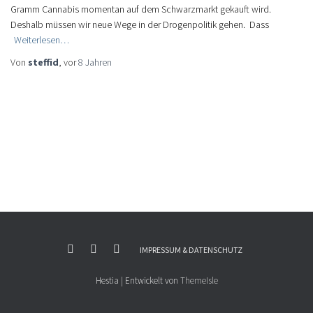
Gramm Cannabis momentan auf dem Schwarzmarkt gekauft wird.
Deshalb müssen wir neue Wege in der Drogenpolitik gehen. Dass
Weiterlesen…
Von
steffid
, vor
8 Jahren
IMPRESSUM & DATENSCHUTZ
Hestia | Entwickelt von
ThemeIsle