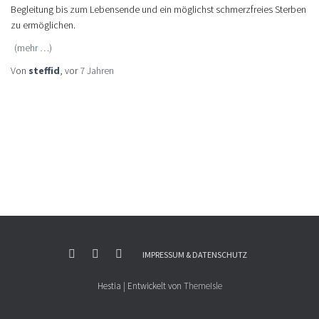
Begleitung bis zum Lebensende und ein möglichst schmerzfreies Sterben
zu ermöglichen.
(mehr …)
Von
steffid
, vor
7 Jahren
IMPRESSUM & DATENSCHUTZ
Hestia | Entwickelt von
ThemeIsle