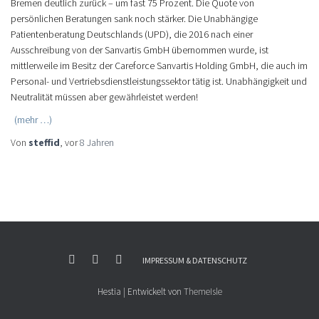
Bremen deutlich zurück – um fast 75 Prozent. Die Quote von
persönlichen Beratungen sank noch stärker. Die Unabhängige
Patientenberatung Deutschlands (UPD), die 2016 nach einer
Ausschreibung von der Sanvartis GmbH übernommen wurde, ist
mittlerweile im Besitz der Careforce Sanvartis Holding GmbH, die auch im
Personal- und Vertriebsdienstleistungssektor tätig ist. Unabhängigkeit und
Neutralität müssen aber gewährleistet werden!
(mehr …)
Von
steffid
, vor
8 Jahren
IMPRESSUM & DATENSCHUTZ
Hestia | Entwickelt von
ThemeIsle