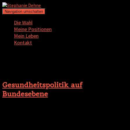
Navigation umschalten
Die Wahl
Meine Positionen
Mein Leben
Kontakt
Ehrenamt
Gesundheitspolitik auf
Bundesebene
Einige Jahre bin ich auf der Bundesebene aktiv und im Vorstand
der Arbeitsgemeinschaft Sozialdemokratinnen und
Sozialdemokraten im Gesundheitswesen (ASG). Trifft man sich
sonst etwa vier Mal im Jahr, haben wir uns in den ersten beiden