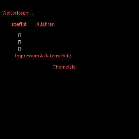
Jahren der Corona-Pandemie in viel engeren Abständen online
getroffen. Vieles in der Gesundheitspolitik wird auf
Weiterlesen…
Von
steffid
, vor
4 Jahren
Impressum & Datenschutz
Hestia | Entwickelt von
ThemeIsle