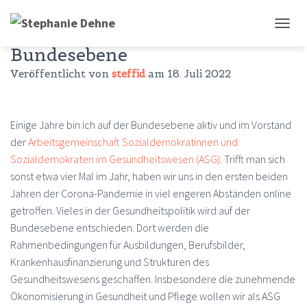
Gesundheitspolitik auf
N
A
Bundesebene
V
Veröffentlicht von
steffid
am
18. Juli 2022
I
G
A
T
Einige Jahre bin ich auf der Bundesebene aktiv und im Vorstand
I
O
der
Arbeitsgemeinschaft Sozialdemokratinnen und
N
Sozialdemokraten im Gesundheitswesen (ASG)
. Trifft man sich
U
sonst etwa vier Mal im Jahr, haben wir uns in den ersten beiden
M
S
Jahren der Corona-Pandemie in viel engeren Abständen online
C
getroffen. Vieles in der Gesundheitspolitik wird auf der
H
Bundesebene entschieden. Dort werden die
A
L
Rahmenbedingungen für Ausbildungen, Berufsbilder,
T
Krankenhausfinanzierung und Strukturen des
E
Gesundheitswesens geschaffen. Insbesondere die zunehmende
N
Ökonomisierung in Gesundheit und Pflege wollen wir als ASG