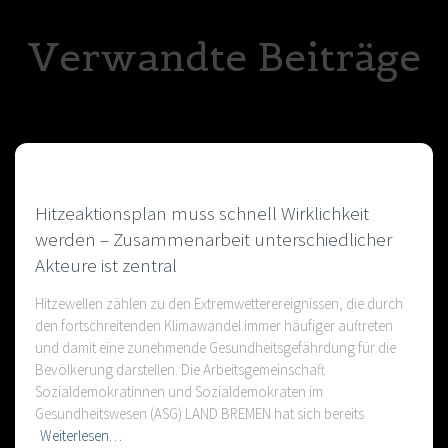
Verwandte Beiträge
Hitzeaktionsplan muss schnell Wirklichkeit
werden – Zusammenarbeit unterschiedlicher
Akteure ist zentral
Hitzewellen zählen zu den Extremwetterereignissen, die durch
den fortschreitenden Klimawandel immer häufiger auftreten
und damit eine zunehmende Gesundheitsgefährdung für die
Bevölkerung darstellen. Die Arbeitsgemeinschaft
Sozialdemokratinnen und Sozialdemokraten im
Gesundheitswesen (ASG) LAND BREMEN hat sich bereits
Weiterlesen…