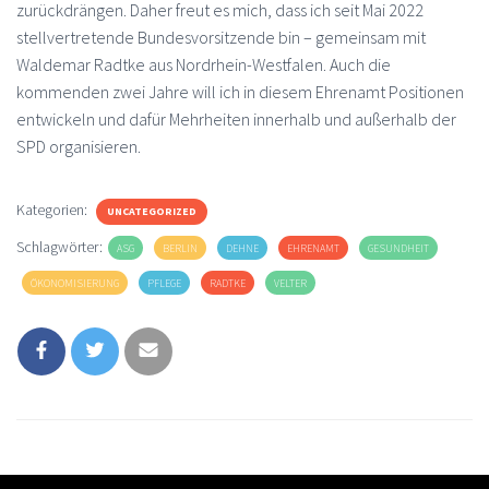
zurückdrängen. Daher freut es mich, dass ich seit Mai 2022
stellvertretende Bundesvorsitzende bin – gemeinsam mit
Waldemar Radtke aus Nordrhein-Westfalen. Auch die
kommenden zwei Jahre will ich in diesem Ehrenamt Positionen
entwickeln und dafür Mehrheiten innerhalb und außerhalb der
SPD organisieren.
Kategorien:
UNCATEGORIZED
Schlagwörter:
ASG
BERLIN
DEHNE
EHRENAMT
GESUNDHEIT
ÖKONOMISIERUNG
PFLEGE
RADTKE
VELTER