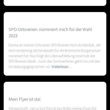
SPD-Ortsverein nominiert mich für die Wahl
2023
Danke an meinen Ortsverein SPD Bremen Horn-Achterdiek, der
mich einstimmig als Kandidatin für die Bremische Bürgerschaft
nominiert hat. Nun folgt die Listenaufstellung innerhalb der
SPD Bremen-Stadt – nach den Sommerferien geht’s los mit den
Vorstellungsgesprächen vor
Weiterlesen…
Mein Flyer ist da!
Viel geschafft, viel zu tun! Das ist das Motto meines Flyers für